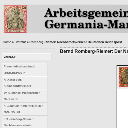
Home
>
Literatur
> Romberg-Riemer: Nachbarortsverkehr Deutschen Reichspost
Bernd Romberg-Riemer: Der Na
Literatur
Plattenfehlerhandbuch
„REICHSPOST“
A. Karusseit
:
Kleinschriftstempel
Dr. Gleißner
: Plattenfehler
Markwerte
K. Schmitt
: Plattenfehler der
MiNr. 95 I+II
•
B. Romberg-Riemer
:
Nachbarortsverkehr