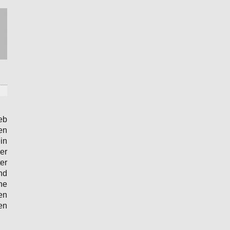
eb
en
in
er
er
nd
ne
en
en