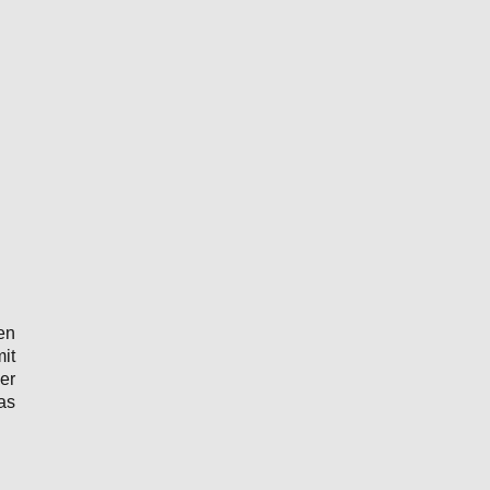
en
it
er
as