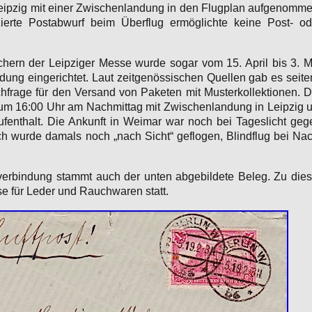
eipzig mit einer Zwischenlandung in den Flugplan aufgenomme
zierte Postabwurf beim Überflug ermöglichte keine Post- od
ern der Leipziger Messe wurde sogar vom 15. April bis 3. M
dung eingerichtet. Laut zeitgenössischen Quellen gab es seite
chfrage für den Versand von Paketen mit Musterkollektionen. D
st um 16:00 Uhr am Nachmittag mit Zwischenlandung in Leipzig 
fenthalt. Die Ankunft in Weimar war noch bei Tageslicht geg
ch wurde damals noch „nach Sicht“ geflogen, Blindflug bei Nac
.
verbindung stammt auch der unten abgebildete Beleg. Zu dies
se für Leder und Rauchwaren statt.