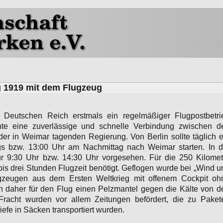
g 1919 mit dem Flugzeug
Deutschen Reich erstmals ein regelmäßiger Flugpostbetri
te eine zuverlässige und schnelle Verbindung zwischen d
der in Weimar tagenden Regierung. Von Berlin sollte täglich e
gs bzw. 13:00 Uhr am Nachmittag nach Weimar starten. In d
ür 9:30 Uhr bzw. 14:30 Uhr vorgesehen. Für die 250 Kilomet
is drei Stunden Flugzeit benötigt. Geflogen wurde bei „Wind u
gzeugen aus dem Ersten Weltkrieg mit offenem Cockpit oh
 daher für den Flug einen Pelzmantel gegen die Kälte von d
n Fracht wurden vor allem Zeitungen befördert, die zu Paket
efe in Säcken transportiert wurden.