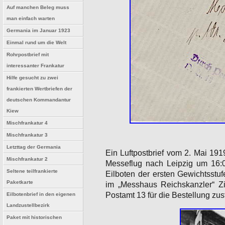
Auf manchen Beleg muss
man einfach warten
Germania im Januar 1923
Einmal rund um die Welt
Rohrpostbrief mit
interessanter Frankatur
Hilfe gesucht zu zwei
frankierten Wertbriefen der
deutschen Kommandantur
Kiew
Mischfrankatur 4
Mischfrankatur 3
Letzttag der Germania
Ein Luftpostbrief vom 2. Mai 191
Mischfrankatur 2
Messeflug nach Leipzig um 16:00
Seltene teilfrankierte
Eilboten der ersten Gewichtsstuf
Paketkarte
im „Messhaus Reichskanzler“ Z
Postamt 13 für die Bestellung zus
Eilbotenbrief in den eigenen
Landzustellbezirk
Paket mit historischen