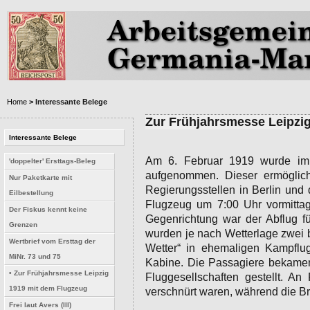
Home
> Interessante Belege
Zur Frühjahrsmesse Leipzi
Interessante Belege
Am 6. Februar 1919 wurde im 
'doppelter' Ersttags-Beleg
aufgenommen. Dieser ermöglich
Nur Paketkarte mit
Regierungsstellen in Berlin und 
Eilbestellung
Flugzeug um 7:00 Uhr vormitta
Der Fiskus kennt keine
Gegenrichtung war der Abflug f
Grenzen
wurden je nach Wetterlage zwei b
Wertbrief vom Ersttag der
Wetter“ in ehemaligen Kampflu
MiNr. 73 und 75
Kabine. Die Passagiere bekamen
• Zur Frühjahrsmesse Leipzig
Fluggesellschaften gestellt. A
1919 mit dem Flugzeug
verschnürt waren, während die Bri
Frei laut Avers (III)