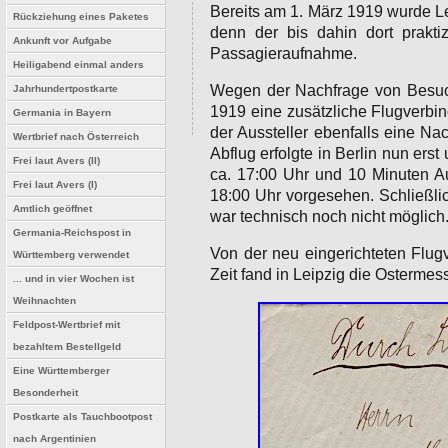
Bereits am 1. März 1919 wurde L
Rückziehung eines Paketes
denn der bis dahin dort prakti
Ankunft vor Aufgabe
Passagieraufnahme.
Heiligabend einmal anders
Wegen der Nachfrage von Besuch
Jahrhundertpostkarte
1919 eine zusätzliche Flugverbin
Germania in Bayern
der Aussteller ebenfalls eine Na
Wertbrief nach Österreich
Abflug erfolgte in Berlin nun er
Frei laut Avers (II)
ca. 17:00 Uhr und 10 Minuten Au
Frei laut Avers (I)
18:00 Uhr vorgesehen. Schließli
Amtlich geöffnet
war technisch noch nicht möglich
Germania-Reichspost in
Von der neu eingerichteten Flug
Württemberg verwendet
Zeit fand in Leipzig die Ostermes
... und in vier Wochen ist
Weihnachten
Feldpost-Wertbrief mit
bezahltem Bestellgeld
Eine Württemberger
Besonderheit
Postkarte als Tauchbootpost
nach Argentinien