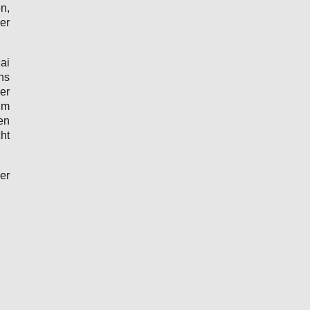
n,
er
ai
ns
er
um
en
ht
er